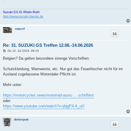
.
r
a
g
Suzuki GS IG Rhein-Ruhr
http://www.suzuki-classic.de
robert7
Re: 31. SUZUKI GS Treffen 12.06.-14.06.2026
B
Do 10. Jul 2025, 08:15
e
i
Belgien? Da gelten besondere strenge Vorschriften:
t
r
a
Schutzkleidung, Warnweste, etc. Nur gut das Feuerlöscher nicht für im
g
Ausland zugelassene Motorräder Pflicht ist.
Mehr unter:
https://motorcycles.news/motorrad-ausru ... schriften/
oder:
https://www.youtube.com/watch?v=jbjgP4-A_uU
dickerpott