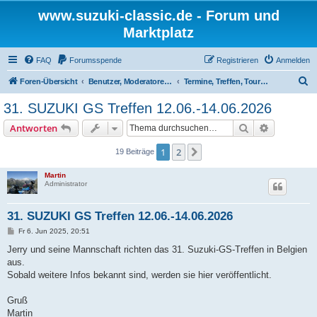
www.suzuki-classic.de - Forum und
Marktplatz
FAQ
Forumsspende
Registrieren
Anmelden
S
Foren-Übersicht
Benutzer, Moderatoren und Admins
Termine, Treffen, Touren
u
31. SUZUKI GS Treffen 12.06.-14.06.2026
c
Suche
Erweiterte
Antworten
h
e
1
2
Nächste
19 Beiträge
Martin
Administrator
31. SUZUKI GS Treffen 12.06.-14.06.2026
B
Fr 6. Jun 2025, 20:51
e
i
Jerry und seine Mannschaft richten das 31. Suzuki-GS-Treffen in Belgien
t
aus.
r
a
Sobald weitere Infos bekannt sind, werden sie hier veröffentlicht.
g
Gruß
Martin