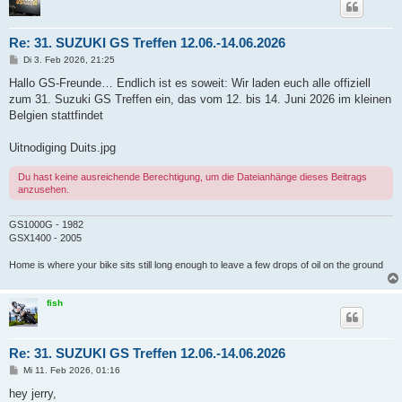
Re: 31. SUZUKI GS Treffen 12.06.-14.06.2026
B
Di 3. Feb 2026, 21:25
e
i
Hallo GS-Freunde… Endlich ist es soweit: Wir laden euch alle offiziell
t
zum 31. Suzuki GS Treffen ein, das vom 12. bis 14. Juni 2026 im kleinen
r
a
Belgien stattfindet
g
Uitnodiging Duits.jpg
Du hast keine ausreichende Berechtigung, um die Dateianhänge dieses Beitrags
anzusehen.
GS1000G - 1982
GSX1400 - 2005
Home is where your bike sits still long enough to leave a few drops of oil on the ground
fish
Re: 31. SUZUKI GS Treffen 12.06.-14.06.2026
B
Mi 11. Feb 2026, 01:16
e
i
hey jerry,
t