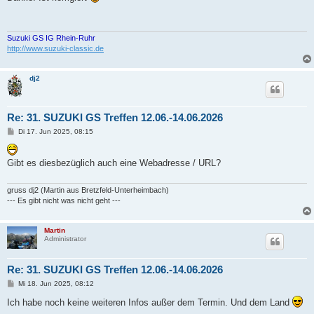
t
r
a
g
Suzuki GS IG Rhein-Ruhr
http://www.suzuki-classic.de
dj2
Re: 31. SUZUKI GS Treffen 12.06.-14.06.2026
B
Di 17. Jun 2025, 08:15
e
i
t
Gibt es diesbezüglich auch eine Webadresse / URL?
r
a
g
gruss dj2 (Martin aus Bretzfeld-Unterheimbach)
--- Es gibt nicht was nicht geht ---
Martin
Administrator
Re: 31. SUZUKI GS Treffen 12.06.-14.06.2026
B
Mi 18. Jun 2025, 08:12
e
i
Ich habe noch keine weiteren Infos außer dem Termin. Und dem Land
t