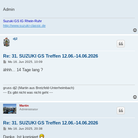
Admin
Suzuki GS IG Rhein-Ruhr
http://www.suzuki-classic.de
dj2
Re: 31. SUZUKI GS Treffen 12.06.-14.06.2026
B
Mo 16. Jun 2025, 10:09
e
i
ähhh... 14 Tage lang ?
t
r
a
g
gruss dj2 (Martin aus Bretzfeld-Unterheimbach)
--- Es gibt nicht was nicht geht ---
Martin
Administrator
Re: 31. SUZUKI GS Treffen 12.06.-14.06.2026
B
Mo 16. Jun 2025, 20:38
e
i
Danke. Ist korrigiert