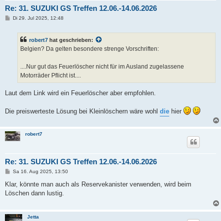
Re: 31. SUZUKI GS Treffen 12.06.-14.06.2026
B
Di 29. Jul 2025, 12:48
e
i
t
robert7
hat geschrieben:
r
a
Belgien? Da gelten besondere strenge Vorschriften:
g
....Nur gut das Feuerlöscher nicht für im Ausland zugelassene
Motorräder Pflicht ist....
Laut dem Link wird ein Feuerlöscher aber empfohlen.
Die preiswerteste Lösung bei Kleinlöschern wäre wohl
die
hier
robert7
Re: 31. SUZUKI GS Treffen 12.06.-14.06.2026
B
Sa 16. Aug 2025, 13:50
e
i
Klar, könnte man auch als Reservekanister verwenden, wird beim
t
Löschen dann lustig.
r
a
g
Jetta