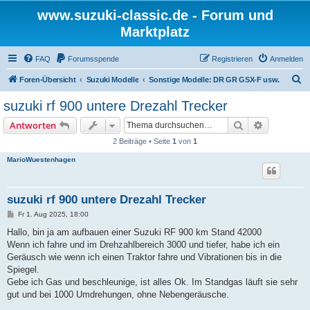
www.suzuki-classic.de - Forum und
Marktplatz
FAQ
Forumsspende
Registrieren
Anmelden
S
Foren-Übersicht
Suzuki Modelle
Sonstige Modelle: DR GR GSX-F usw.
u
suzuki rf 900 untere Drezahl Trecker
c
Suche
Erweiterte
Antworten
h
2 Beiträge • Seite
1
von
1
e
MarioWuestenhagen
suzuki rf 900 untere Drezahl Trecker
B
Fr 1. Aug 2025, 18:00
e
i
Hallo, bin ja am aufbauen einer Suzuki RF 900 km Stand 42000
t
Wenn ich fahre und im Drehzahlbereich 3000 und tiefer, habe ich ein
r
a
Geräusch wie wenn ich einen Traktor fahre und Vibrationen bis in die
g
Spiegel.
Gebe ich Gas und beschleunige, ist alles Ok. Im Standgas läuft sie sehr
gut und bei 1000 Umdrehungen, ohne Nebengeräusche.