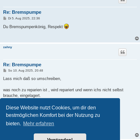
Re: Bremspumpe
B
Di 5. Aug 2025, 22:36
e
i
Du Bremspumpenkönig, Respekt
t
r
a
g
zahny
Re: Bremspumpe
B
So 10. Aug 2025, 20:48
e
i
Lass mich daß so umschreiben,
t
r
a
was noch zu reparien ist , wird repariert und wenn ichs nicht selbst
g
brauche, eingelagert.
Irgendwann kommt jemand vorbei und fragt danach
Diese Website nutzt Cookies, um dir den
bestmöglichen Komfort bei der Nutzung zu
PROST
bieten.
Mehr erfahren
zahny
Verstanden!