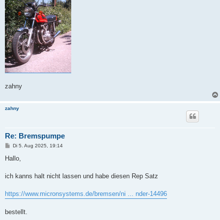
zahny
zahny
Re: Bremspumpe
B
Di 5. Aug 2025, 19:14
e
i
Hallo,
t
r
a
ich kanns halt nicht lassen und habe diesen Rep Satz
g
https://www.micronsystems.de/bremsen/ni ... nder-14496
bestellt.