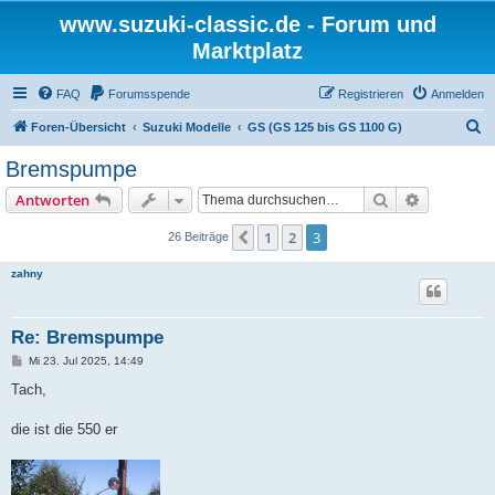
www.suzuki-classic.de - Forum und
Marktplatz
FAQ
Forumsspende
Registrieren
Anmelden
S
Foren-Übersicht
Suzuki Modelle
GS (GS 125 bis GS 1100 G)
u
Bremspumpe
c
Suche
Erweiterte
Antworten
h
e
1
2
3
Vorherige
26 Beiträge
zahny
Re: Bremspumpe
B
Mi 23. Jul 2025, 14:49
e
i
Tach,
t
r
a
die ist die 550 er
g