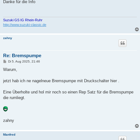
i
Danke für die Info
t
r
a
g
Suzuki GS IG Rhein-Ruhr
http://www.suzuki-classic.de
zahny
Re: Bremspumpe
B
Di 5. Aug 2025, 21:46
e
i
Warum,
t
r
a
jetzt hab ich ne nagelneue Bremspumpe mit Druckschalter hier .
g
Eine Überholte und hol mir noch so einen Rep Satz für die Bremspumpe
die rumliegt.
zahny
Manfred