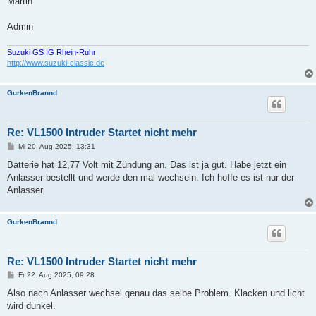
Martin
Admin
Suzuki GS IG Rhein-Ruhr
http://www.suzuki-classic.de
GurkenBrannd
Re: VL1500 Intruder Startet nicht mehr
B
Mi 20. Aug 2025, 13:31
e
i
Batterie hat 12,77 Volt mit Zündung an. Das ist ja gut. Habe jetzt ein
t
Anlasser bestellt und werde den mal wechseln. Ich hoffe es ist nur der
r
a
Anlasser.
g
GurkenBrannd
Re: VL1500 Intruder Startet nicht mehr
B
Fr 22. Aug 2025, 09:28
e
i
Also nach Anlasser wechsel genau das selbe Problem. Klacken und licht
t
wird dunkel.
r