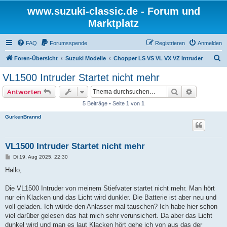
www.suzuki-classic.de - Forum und
Marktplatz
FAQ
Forumsspende
Registrieren
Anmelden
S
Foren-Übersicht
Suzuki Modelle
Chopper LS VS VL VX VZ Intruder
u
VL1500 Intruder Startet nicht mehr
c
Suche
Erweiterte
Antworten
h
5 Beiträge • Seite
1
von
1
e
GurkenBrannd
VL1500 Intruder Startet nicht mehr
B
Di 19. Aug 2025, 22:30
e
i
Hallo,
t
r
a
Die VL1500 Intruder von meinem Stiefvater startet nicht mehr. Man hört
g
nur ein Klacken und das Licht wird dunkler. Die Batterie ist aber neu und
voll geladen. Ich würde den Anlasser mal tauschen? Ich habe hier schon
viel darüber gelesen das hat mich sehr verunsichert. Da aber das Licht
dunkel wird und man es laut Klacken hört gehe ich von aus das der