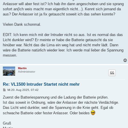
Anlasser will aber fest ist? Ich hab ihn dann angeschoben und sie sprang
sofort an(Ich weis macht man eigentlich nicht...). Kennt sich jemand da
aus? Der Anlasser ist ja fix getauscht soweit ich das sehen konnte?
Vielen Dank schonmal.
EDIT: Ich kenn mich mit der Intruder nicht so aus. Ist es normal das das
Licht dunkler wird? Er meinte er habe die Batterie getauscht da sie
hinüber war. Nicht das die Lima ein weg hat und nicht mehr lädt. Dann
wäre die Batterie natürlich wieder leer. Ich werde mal lieber die Spannung
messen.
Martin
Administrator
Re: VL1500 Intruder Startet nicht mehr
B
Mi 20. Aug 2025, 07:42
e
i
Zuerst die Batteriespannung und die Ladung der Batterie prüfen.
t
Ist das soweit in Ordnung, wäre der Anlasser der nächste Verdächtige.
r
a
Das Licht wird dunkler, weil die Spannung in die Knie geht. Egal ob
g
schwache Batterie oder fester Anlasser. Oder beides
Gruß