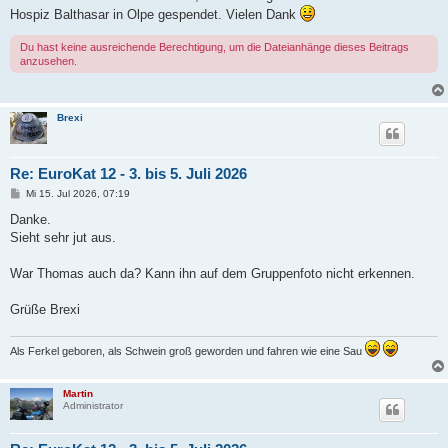
Hospiz Balthasar in Olpe gespendet. Vielen Dank
Du hast keine ausreichende Berechtigung, um die Dateianhänge dieses Beitrags
anzusehen.
Brexi
Re: EuroKat 12 - 3. bis 5. Juli 2026
B
Mi 15. Jul 2026, 07:19
e
i
Danke.
t
Sieht sehr jut aus.
r
a
g
War Thomas auch da? Kann ihn auf dem Gruppenfoto nicht erkennen.
Grüße Brexi
Als Ferkel geboren, als Schwein groß geworden und fahren wie eine Sau
Martin
Administrator