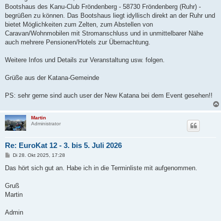
Bootshaus des Kanu-Club Fröndenberg - 58730 Fröndenberg (Ruhr) -
begrüßen zu können. Das Bootshaus liegt idyllisch direkt an der Ruhr und
bietet Möglichkeiten zum Zelten, zum Abstellen von
Caravan/Wohnmobilen mit Stromanschluss und in unmittelbarer Nähe
auch mehrere Pensionen/Hotels zur Übernachtung.
Weitere Infos und Details zur Veranstaltung usw. folgen.
Grüße aus der Katana-Gemeinde
PS: sehr gerne sind auch user der New Katana bei dem Event gesehen!!
Martin
Administrator
Re: EuroKat 12 - 3. bis 5. Juli 2026
B
Di 28. Okt 2025, 17:28
e
i
Das hört sich gut an. Habe ich in die Terminliste mit aufgenommen.
t
r
a
Gruß
g
Martin
Admin