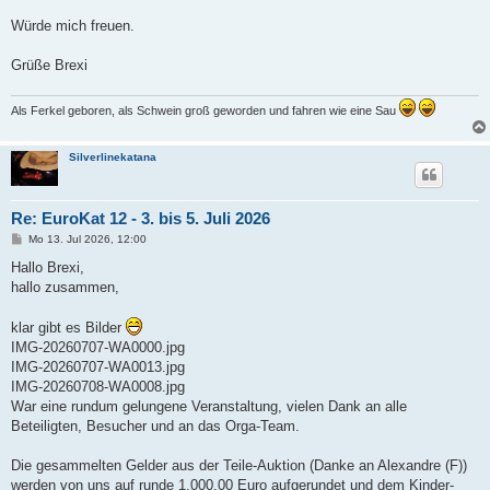
r
a
Würde mich freuen.
g
Grüße Brexi
Als Ferkel geboren, als Schwein groß geworden und fahren wie eine Sau
Silverlinekatana
Re: EuroKat 12 - 3. bis 5. Juli 2026
B
Mo 13. Jul 2026, 12:00
e
i
Hallo Brexi,
t
hallo zusammen,
r
a
g
klar gibt es Bilder
IMG-20260707-WA0000.jpg
IMG-20260707-WA0013.jpg
IMG-20260708-WA0008.jpg
War eine rundum gelungene Veranstaltung, vielen Dank an alle
Beteiligten, Besucher und an das Orga-Team.
Die gesammelten Gelder aus der Teile-Auktion (Danke an Alexandre (F))
werden von uns auf runde 1.000,00 Euro aufgerundet und dem Kinder-