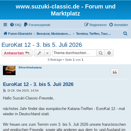
www.suzuki-classic.de - Forum und
Marktplatz
FAQ
Forumsspende
Registrieren
Anmelden
S
Foren-Übersicht
Benutzer, Moderatoren und Admins
Termine, Treffen, Touren
u
EuroKat 12 - 3. bis 5. Juli 2026
c
Suche
Erweiterte
Antworten
h
9 Beiträge • Seite
1
von
1
e
Silverlinekatana
EuroKat 12 - 3. bis 5. Juli 2026
B
Di 28. Okt 2025, 14:54
e
i
Hallo Suzuki-Classic-Freunde,
t
r
a
nächstes Jahr findet das europäische Katana-Treffen - EuroKat 12 - mal
g
wieder in Deutschland statt.
Wir freuen uns zum Termin vom 3. bis 5. Juli 2026 unsere französischen
und englischen Freunde, sowie alle anderen aus dem In- und Ausland im