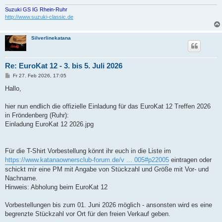
Suzuki GS IG Rhein-Ruhr
http://www.suzuki-classic.de
Silverlinekatana
Re: EuroKat 12 - 3. bis 5. Juli 2026
B
Fr 27. Feb 2026, 17:05
e
i
Hallo,
t
r
a
hier nun endlich die offizielle Einladung für das EuroKat 12 Treffen 2026
g
in Fröndenberg (Ruhr):
Einladung EuroKat 12 2026.jpg
Für die T-Shirt Vorbestellung könnt ihr euch in die Liste im
https://www.katanaownersclub-forum.de/v ... 005#p22005
eintragen oder
schickt mir eine PM mit Angabe von Stückzahl und Größe mit Vor- und
Nachname.
Hinweis: Abholung beim EuroKat 12
Vorbestellungen bis zum 01. Juni 2026 möglich - ansonsten wird es eine
begrenzte Stückzahl vor Ort für den freien Verkauf geben.