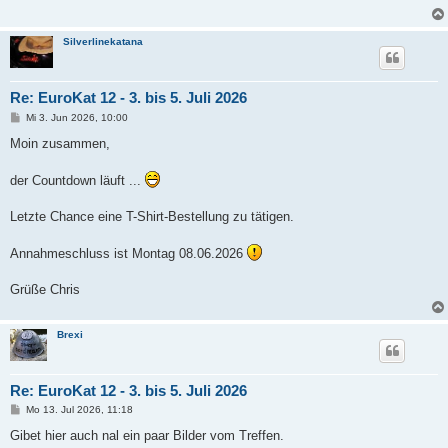
Silverlinekatana
Re: EuroKat 12 - 3. bis 5. Juli 2026
B
Mi 3. Jun 2026, 10:00
e
i
Moin zusammen,
t
r
a
der Countdown läuft ...
g
Letzte Chance eine T-Shirt-Bestellung zu tätigen.
Annahmeschluss ist Montag 08.06.2026
Grüße Chris
Brexi
Re: EuroKat 12 - 3. bis 5. Juli 2026
B
Mo 13. Jul 2026, 11:18
e
i
Gibet hier auch nal ein paar Bilder vom Treffen.
t