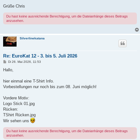
Grüße Chris
Du hast keine ausreichende Berechtigung, um die Dateianhänge dieses Beitrags
anzusehen.
Silverlinekatana
Re: EuroKat 12 - 3. bis 5. Juli 2026
B
Di 26. Mai 2026, 11:53
e
i
Hallo,
t
r
a
hier einmal eine T-Shirt Info.
g
Vorbestellungen nur noch bis zum 08. Juni möglich!
Vordere Motiv:
Logo Stick 01.jpg
Rücken:
TShirt Rücken.jpg
Wir sehen uns
Du hast keine ausreichende Berechtigung, um die Dateianhänge dieses Beitrags
anzusehen.