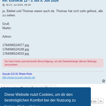
Re: EuroKat 12 - 3. bis 5. Juli 2026
B
Mi 15. Jul 2026, 08:28
e
i
ja, Bärbel und Thomas waren auch da. Thomas hat sich sehr gefreut, alle
t
zu sehen.
r
a
g
Gruß
Martin
Admin
1784096524077.jpg
1784096524108.jpg
1784096524033.jpg
Du hast keine ausreichende Berechtigung, um die Dateianhänge dieses Beitrags
anzusehen.
Suzuki GS IG Rhein-Ruhr
http://www.suzuki-classic.de
Antworten
9 Beiträge • Seite
1
von
1
Diese Website nutzt Cookies, um dir den
bestmöglichen Komfort bei der Nutzung zu
Gehe zu