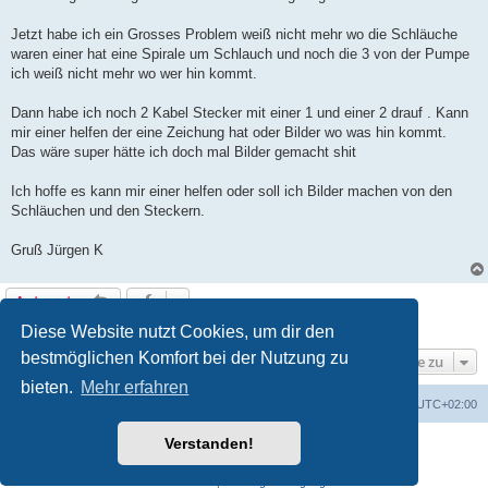
Jetzt habe ich ein Grosses Problem weiß nicht mehr wo die Schläuche
waren einer hat eine Spirale um Schlauch und noch die 3 von der Pumpe
ich weiß nicht mehr wo wer hin kommt.
Dann habe ich noch 2 Kabel Stecker mit einer 1 und einer 2 drauf . Kann
mir einer helfen der eine Zeichung hat oder Bilder wo was hin kommt.
Das wäre super hätte ich doch mal Bilder gemacht shit
Ich hoffe es kann mir einer helfen oder soll ich Bilder machen von den
Schläuchen und den Steckern.
Gruß Jürgen K
Antworten
1 Beitrag • Seite
1
von
1
Diese Website nutzt Cookies, um dir den
bestmöglichen Komfort bei der Nutzung zu
Gehe zu
bieten.
Mehr erfahren
Foren-Übersicht
Alle Cookies löschen
Alle Zeiten sind
UTC+02:00
Verstanden!
Powered by
phpBB
® Forum Software © phpBB Limited
Deutsche Übersetzung durch
phpBB.de
Datenschutz
|
Nutzungsbedingungen