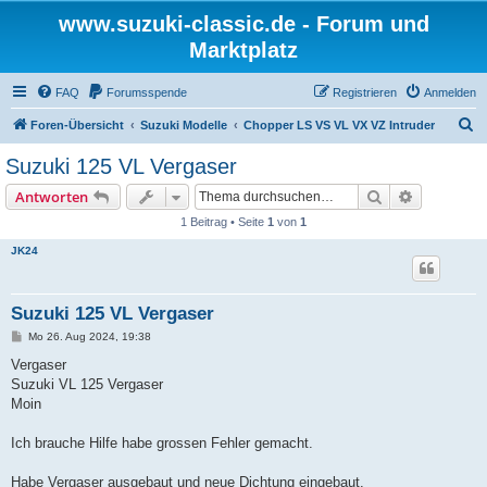
www.suzuki-classic.de - Forum und
Marktplatz
FAQ
Forumsspende
Registrieren
Anmelden
S
Foren-Übersicht
Suzuki Modelle
Chopper LS VS VL VX VZ Intruder
u
Suzuki 125 VL Vergaser
c
Suche
Erweiterte
Antworten
h
1 Beitrag • Seite
1
von
1
e
JK24
Suzuki 125 VL Vergaser
B
Mo 26. Aug 2024, 19:38
e
i
Vergaser
t
Suzuki VL 125 Vergaser
r
a
Moin
g
Ich brauche Hilfe habe grossen Fehler gemacht.
Habe Vergaser ausgebaut und neue Dichtung eingebaut.