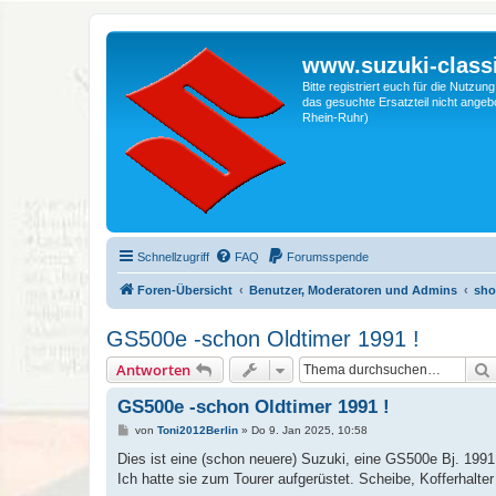
www.suzuki-classi
Bitte registriert euch für die Nutzu
das gesuchte Ersatzteil nicht angebo
Rhein-Ruhr)
Schnellzugriff
FAQ
Forumsspende
Foren-Übersicht
Benutzer, Moderatoren und Admins
sho
GS500e -schon Oldtimer 1991 !
Antworten
GS500e -schon Oldtimer 1991 !
B
von
Toni2012Berlin
»
Do 9. Jan 2025, 10:58
e
i
Dies ist eine (schon neuere) Suzuki, eine GS500e Bj. 1991
t
Ich hatte sie zum Tourer aufgerüstet. Scheibe, Kofferhalt
r
a