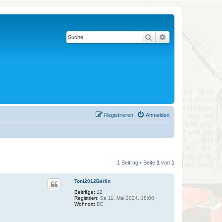
Suche
Erweiterte Suche
Registrieren
Anmelden
1 Beitrag • Seite
1
von
1
Toni2012Berlin
Beiträge:
12
Registriert:
Sa 11. Mai 2024, 18:08
Wohnort:
DE