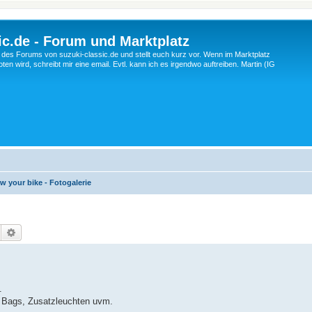
c.de - Forum und Marktplatz
ng des Forums von suzuki-classic.de und stellt euch kurz vor. Wenn im Marktplatz
ten wird, schreibt mir eine email. Evtl. kann ich es irgendwo auftreiben. Martin (IG
w your bike - Fotogalerie
Suche
Erweiterte Suche
.
er Bags, Zusatzleuchten uvm.