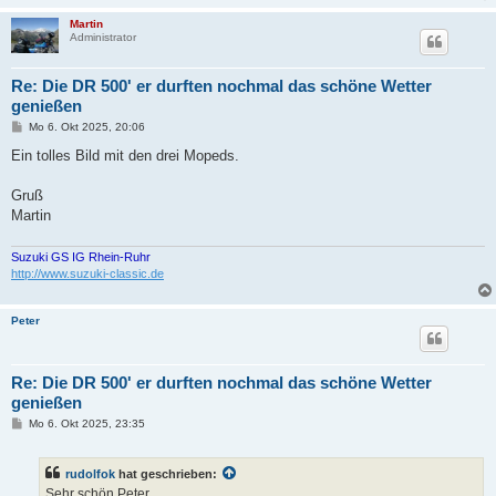
Martin
Administrator
Re: Die DR 500' er durften nochmal das schöne Wetter
genießen
B
Mo 6. Okt 2025, 20:06
e
i
Ein tolles Bild mit den drei Mopeds.
t
r
a
Gruß
g
Martin
Suzuki GS IG Rhein-Ruhr
http://www.suzuki-classic.de
Peter
Re: Die DR 500' er durften nochmal das schöne Wetter
genießen
B
Mo 6. Okt 2025, 23:35
e
i
t
rudolfok
hat geschrieben:
r
a
Sehr schön Peter,