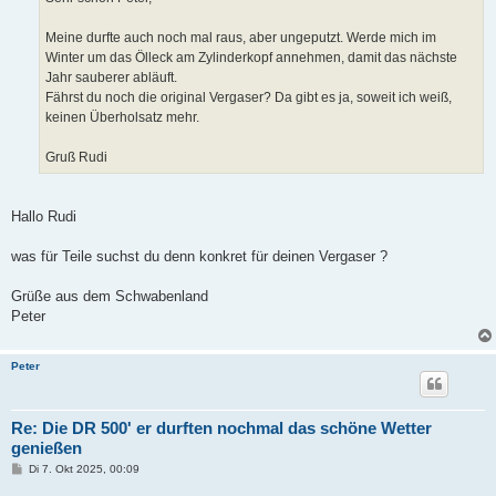
g
Meine durfte auch noch mal raus, aber ungeputzt. Werde mich im
Winter um das Ölleck am Zylinderkopf annehmen, damit das nächste
Jahr sauberer abläuft.
Fährst du noch die original Vergaser? Da gibt es ja, soweit ich weiß,
keinen Überholsatz mehr.
Gruß Rudi
Hallo Rudi
was für Teile suchst du denn konkret für deinen Vergaser ?
Grüße aus dem Schwabenland
Peter
Peter
Re: Die DR 500' er durften nochmal das schöne Wetter
genießen
B
Di 7. Okt 2025, 00:09
e
i