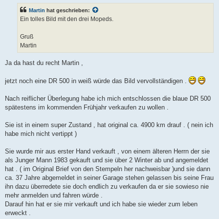
t
Martin
hat geschrieben:
r
a
Ein tolles Bild mit den drei Mopeds.
g
Gruß
Martin
Ja da hast du recht Martin ,
jetzt noch eine DR 500 in weiß würde das Bild vervollständigen .
Nach reiflicher Überlegung habe ich mich entschlossen die blaue DR 500
spätestens im kommenden Frühjahr verkaufen zu wollen .
Sie ist in einem super Zustand , hat original ca. 4900 km drauf . ( nein ich
habe mich nicht vertippt )
Sie wurde mir aus erster Hand verkauft , von einem älteren Herrn der sie
als Junger Mann 1983 gekauft und sie über 2 Winter ab und angemeldet
hat . ( im Original Brief von den Stempeln her nachweisbar )und sie dann
ca. 37 Jahre abgemeldet in seiner Garage stehen gelassen bis seine Frau
ihn dazu überredete sie doch endlich zu verkaufen da er sie sowieso nie
mehr anmelden und fahren würde .
Darauf hin hat er sie mir verkauft und ich habe sie wieder zum leben
erweckt .