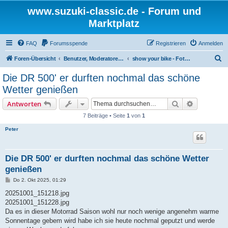
www.suzuki-classic.de - Forum und
Marktplatz
FAQ
Forumsspende
Registrieren
Anmelden
S
Foren-Übersicht
Benutzer, Moderatoren und Admins
show your bike - Fotogalerie
u
Die DR 500' er durften nochmal das schöne
c
Wetter genießen
h
Suche
Erweiterte
Antworten
e
7 Beiträge • Seite
1
von
1
Peter
Die DR 500' er durften nochmal das schöne Wetter
genießen
B
Do 2. Okt 2025, 01:29
e
i
20251001_151218.jpg
t
20251001_151228.jpg
r
a
Da es in dieser Motorrad Saison wohl nur noch wenige angenehm warme
g
Sonnentage gebem wird habe ich sie heute nochmal geputzt und werde