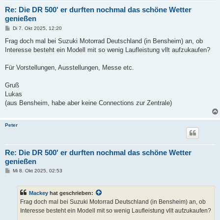
Re: Die DR 500' er durften nochmal das schöne Wetter
genießen
B
Di 7. Okt 2025, 12:20
e
i
Frag doch mal bei Suzuki Motorrad Deutschland (in Bensheim) an, ob
t
Interesse besteht ein Modell mit so wenig Laufleistung vllt aufzukaufen?
r
a
g
Für Vorstellungen, Ausstellungen, Messe etc.
Gruß
Lukas
(aus Bensheim, habe aber keine Connections zur Zentrale)
Peter
Re: Die DR 500' er durften nochmal das schöne Wetter
genießen
B
Mi 8. Okt 2025, 02:53
e
i
t
Mackey
hat geschrieben:
r
a
Frag doch mal bei Suzuki Motorrad Deutschland (in Bensheim) an, ob
g
Interesse besteht ein Modell mit so wenig Laufleistung vllt aufzukaufen?