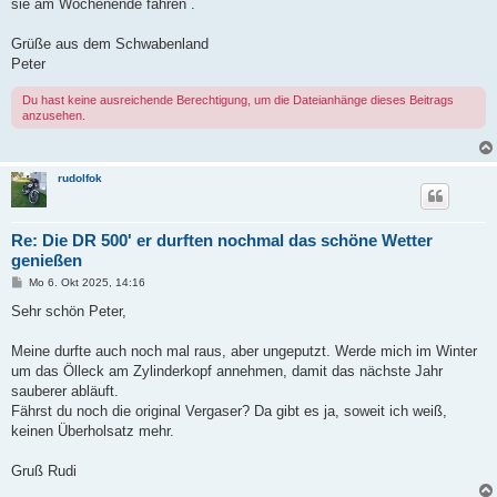
sie am Wochenende fahren .
Grüße aus dem Schwabenland
Peter
Du hast keine ausreichende Berechtigung, um die Dateianhänge dieses Beitrags
anzusehen.
rudolfok
Re: Die DR 500' er durften nochmal das schöne Wetter
genießen
B
Mo 6. Okt 2025, 14:16
e
i
Sehr schön Peter,
t
r
a
Meine durfte auch noch mal raus, aber ungeputzt. Werde mich im Winter
g
um das Ölleck am Zylinderkopf annehmen, damit das nächste Jahr
sauberer abläuft.
Fährst du noch die original Vergaser? Da gibt es ja, soweit ich weiß,
keinen Überholsatz mehr.
Gruß Rudi