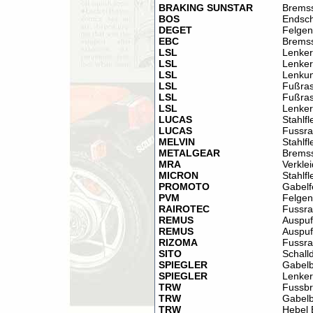
BRAKING SUNSTAR
Brems
BOS
Endsch
DEGET
Felgen
EBC
Brems
LSL
Lenker
LSL
Lenker
LSL
Lenku
LSL
Fußras
LSL
Fußras
LSL
Lenke
LUCAS
Stahlf
LUCAS
Fussra
MELVIN
Stahlf
METALGEAR
Brems
MRA
Verkle
MICRON
Stahlf
PROMOTO
Gabelf
PVM
Felgen
RAIROTEC
Fussra
REMUS
Auspuf
REMUS
Auspuf
RIZOMA
Fussra
SITO
Schall
SPIEGLER
Gabel
SPIEGLER
Lenker
TRW
Fussbr
TRW
Gabel
TRW
Hebel 