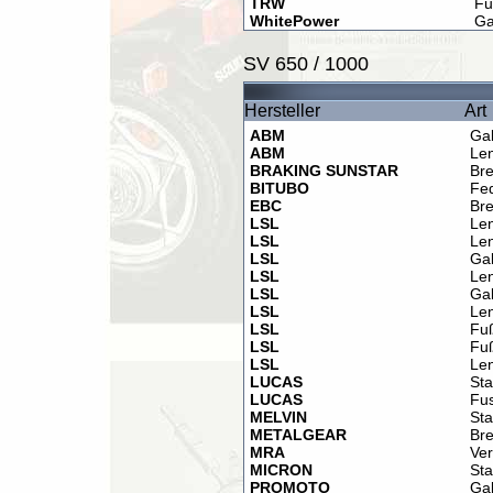
TRW
Fu
WhitePower
Ga
SV 650 / 1000
Hersteller
Art
ABM
Ga
ABM
Le
BRAKING SUNSTAR
Br
BITUBO
Fe
EBC
Br
LSL
Le
LSL
Le
LSL
Gab
LSL
Le
LSL
Ga
LSL
Le
LSL
Fu
LSL
Fu
LSL
Le
LUCAS
Sta
LUCAS
Fu
MELVIN
Sta
METALGEAR
Br
MRA
Ver
MICRON
Sta
PROMOTO
Gab