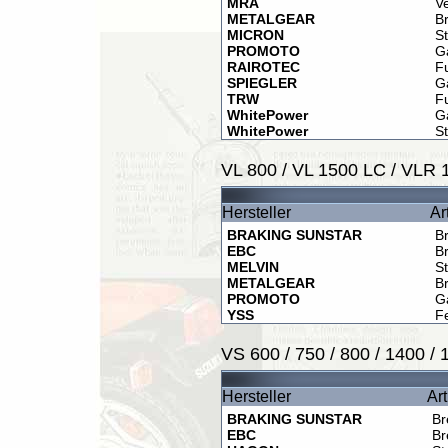
MRA
V
METALGEAR
B
MICRON
St
PROMOTO
G
RAIROTEC
F
SPIEGLER
G
TRW
F
WhitePower
G
WhitePower
S
VL 800 / VL 1500 LC / VLR 1
Hersteller
Ar
BRAKING SUNSTAR
B
EBC
B
MELVIN
St
METALGEAR
B
PROMOTO
G
YSS
F
VS 600 / 750 / 800 / 1400 / 
Hersteller
Art
BRAKING SUNSTAR
Br
EBC
Br