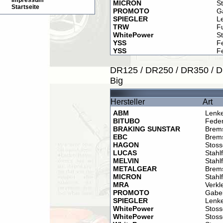
Impressum
MICRON
St
Startseite
PROMOTO
G
SPIEGLER
L
TRW
F
WhitePower
S
YSS
F
YSS
F
DR125 / DR250 / DR350 / D
Big
Hersteller
Art
ABM
Lenk
BITUBO
Fede
BRAKING SUNSTAR
Brem
EBC
Brem
HAGON
Stos
LUCAS
Stahl
MELVIN
Stahl
METALGEAR
Brem
MICRON
Stahl
MRA
Verkl
PROMOTO
Gabel
SPIEGLER
Lenk
WhitePower
Stos
WhitePower
Stos