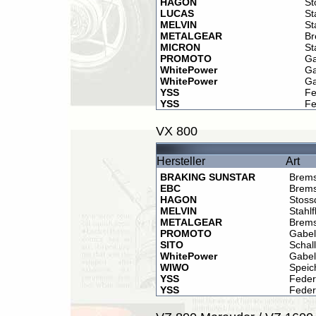
HAGON
St
LUCAS
St
MELVIN
St
METALGEAR
Br
MICRON
St
PROMOTO
Ga
WhitePower
Ga
WhitePower
Ga
YSS
Fe
YSS
Fe
VX 800
Hersteller
Art
BRAKING SUNSTAR
Brems
EBC
Brems
HAGON
Stoss
MELVIN
Stahl
METALGEAR
Brems
PROMOTO
Gabel
SITO
Schal
WhitePower
Gabel
WIWO
Speic
YSS
Feder
YSS
Feder