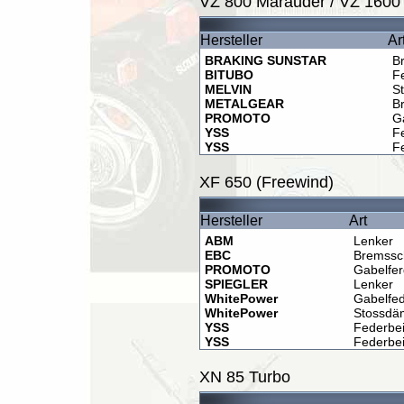
VZ 800 Marauder / VZ 1600
Hersteller
Ar
BRAKING SUNSTAR
B
BITUBO
F
MELVIN
St
METALGEAR
B
PROMOTO
G
YSS
F
YSS
F
XF 650 (Freewind)
Hersteller
Art
ABM
Lenker
EBC
Bremssc
PROMOTO
Gabelfer
SPIEGLER
Lenker
WhitePower
Gabelfe
WhitePower
Stossdä
YSS
Federbe
YSS
Federbe
XN 85 Turbo