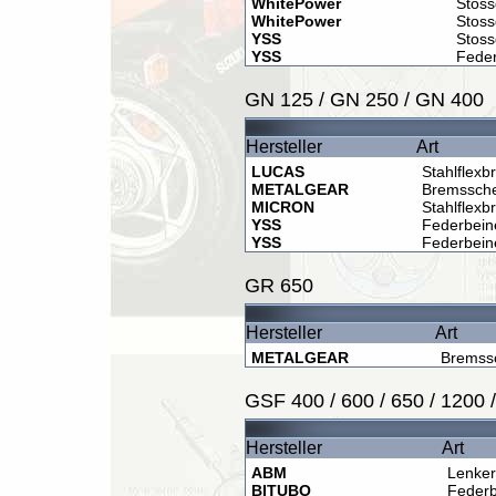
WhitePower
Stos
WhitePower
Stos
YSS
Stos
YSS
Fede
GN 125 / GN 250 / GN 400
Hersteller
Art
LUCAS
Stahlflexb
METALGEAR
Bremssch
MICRON
Stahlflexb
YSS
Federbein
YSS
Federbein
GR 650
Hersteller
Art
METALGEAR
Bremss
GSF 400 / 600 / 650 / 1200 
Hersteller
Art
ABM
Lenker
BITUBO
Federb