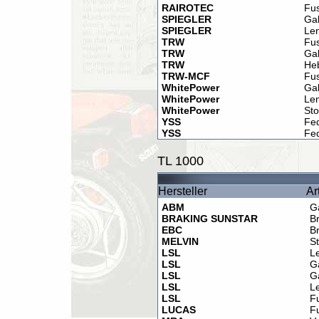
RAIROTEC
Fu
SPIEGLER
Ga
SPIEGLER
Le
TRW
Fu
TRW
Ga
TRW
He
TRW-MCF
Fu
WhitePower
Ga
WhitePower
Le
WhitePower
St
YSS
Fe
YSS
Fe
TL 1000
Hersteller
Ar
ABM
G
BRAKING SUNSTAR
B
EBC
B
MELVIN
St
LSL
L
LSL
G
LSL
G
LSL
L
LSL
F
LUCAS
F