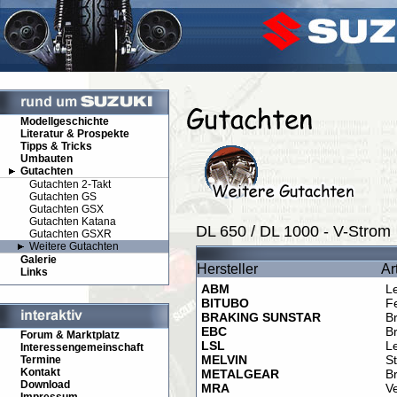
Modellgeschichte
Literatur & Prospekte
Tipps & Tricks
Umbauten
Gutachten
Gutachten 2-Takt
Gutachten GS
Gutachten GSX
Gutachten Katana
DL 650 / DL 1000 - V-Strom
Gutachten GSXR
Weitere Gutachten
Galerie
Hersteller
Ar
Links
ABM
L
BITUBO
F
BRAKING SUNSTAR
B
EBC
B
Forum & Marktplatz
LSL
L
Interessengemeinschaft
MELVIN
St
Termine
Kontakt
METALGEAR
B
Download
MRA
V