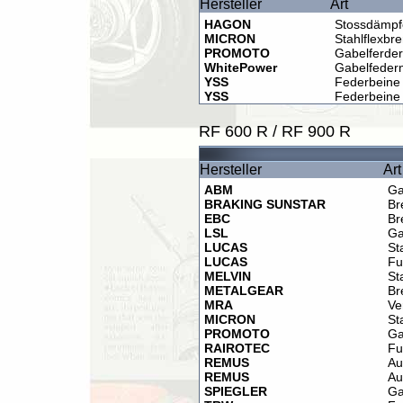
Hersteller
Art
HAGON
Stossdämpf
MICRON
Stahlflexbr
PROMOTO
Gabelferde
WhitePower
Gabelfeder
YSS
Federbeine
YSS
Federbeine
RF 600 R / RF 900 R
Hersteller
Art
ABM
Ga
BRAKING SUNSTAR
Br
EBC
Br
LSL
Ga
LUCAS
St
LUCAS
Fu
MELVIN
St
METALGEAR
Br
MRA
Ve
MICRON
St
PROMOTO
Ga
RAIROTEC
Fu
REMUS
Au
REMUS
Au
SPIEGLER
Ga