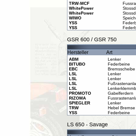
TRW-MCF
Fussra
WhitePower
Stossd
WhitePower
Stossd
WIWO
Speich
YSS
Federb
YSS
Federb
GSR 600 / GSR 750
Hersteller
Art
ABM
Lenker
BITUBO
Federbeine
EBC
Bremsscheibe
LSL
Lenker
LSL
Lenker
LSL
Fußrastenanl
LSL
Lenkerklemmb
PROMOTO
Gabelferdern
RIZOMA
Fussrastenanl
SPIEGLER
Lenker
TRW
Hebel Bremse
YSS
Federbeine
LS 650 - Savage